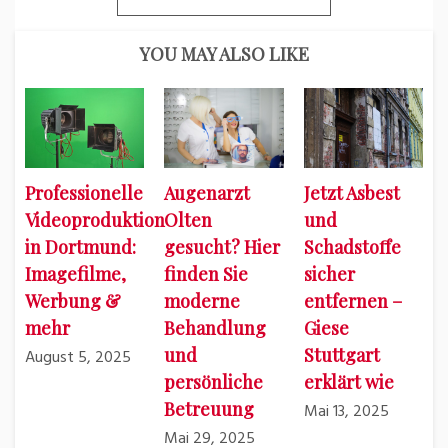
YOU MAY ALSO LIKE
Professionelle
Augenarzt
Jetzt Asbest
Videoproduktion
Olten
und
in Dortmund:
gesucht? Hier
Schadstoffe
Imagefilme,
finden Sie
sicher
Werbung &
moderne
entfernen –
mehr
Behandlung
Giese
und
Stuttgart
August 5, 2025
persönliche
erklärt wie
Betreuung
Mai 13, 2025
Mai 29, 2025