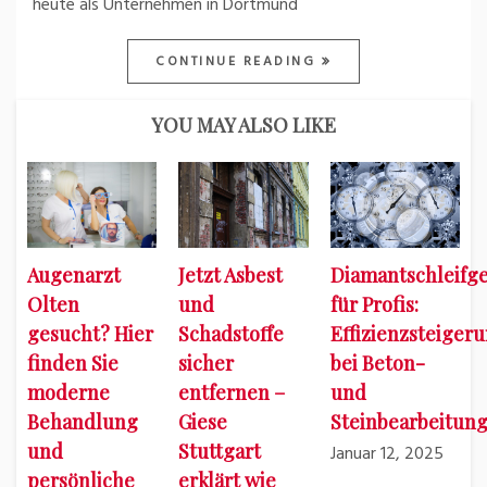
heute als Unternehmen in Dortmund
CONTINUE READING
YOU MAY ALSO LIKE
Augenarzt
Jetzt Asbest
Diamantschleifge
Olten
und
für Profis:
gesucht? Hier
Schadstoffe
Effizienzsteiger
finden Sie
sicher
bei Beton-
moderne
entfernen –
und
Behandlung
Giese
Steinbearbeitun
und
Stuttgart
Januar 12, 2025
persönliche
erklärt wie