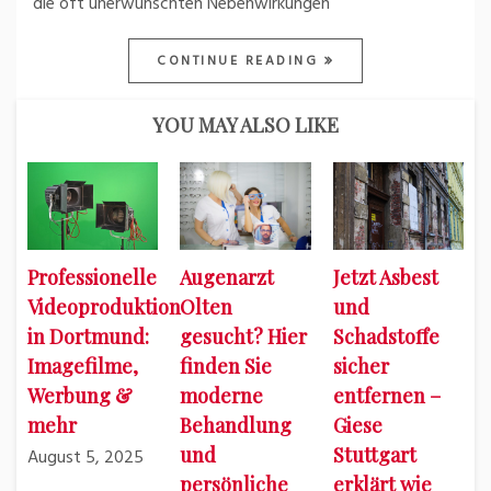
die oft unerwünschten Nebenwirkungen
CONTINUE READING
YOU MAY ALSO LIKE
Professionelle
Augenarzt
Jetzt Asbest
Videoproduktion
Olten
und
in Dortmund:
gesucht? Hier
Schadstoffe
Imagefilme,
finden Sie
sicher
Werbung &
moderne
entfernen –
mehr
Behandlung
Giese
und
Stuttgart
August 5, 2025
persönliche
erklärt wie