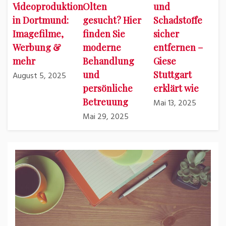
Videoproduktion
Olten
und
in Dortmund:
gesucht? Hier
Schadstoffe
Imagefilme,
finden Sie
sicher
Werbung &
moderne
entfernen –
mehr
Behandlung
Giese
und
Stuttgart
August 5, 2025
persönliche
erklärt wie
Betreuung
Mai 13, 2025
Mai 29, 2025