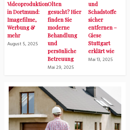
Videoproduktion
Olten
und
in Dortmund:
gesucht? Hier
Schadstoffe
Imagefilme,
finden Sie
sicher
Werbung &
moderne
entfernen –
mehr
Behandlung
Giese
und
Stuttgart
August 5, 2025
persönliche
erklärt wie
Betreuung
Mai 13, 2025
Mai 29, 2025