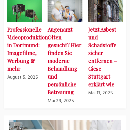
Professionelle
Augenarzt
Jetzt Asbest
Videoproduktion
Olten
und
in Dortmund:
gesucht? Hier
Schadstoffe
Imagefilme,
finden Sie
sicher
Werbung &
moderne
entfernen –
mehr
Behandlung
Giese
und
Stuttgart
August 5, 2025
persönliche
erklärt wie
Betreuung
Mai 13, 2025
Mai 29, 2025