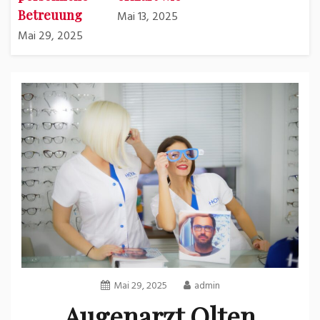
Betreuung
Mai 13, 2025
Mai 29, 2025
Mai 29, 2025
admin
Augenarzt Olten