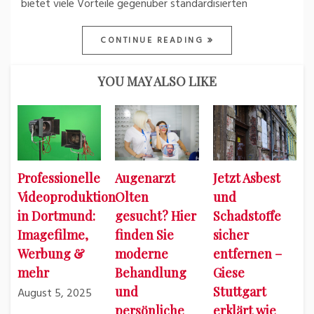
bietet viele Vorteile gegenüber standardisierten
CONTINUE READING
YOU MAY ALSO LIKE
Professionelle
Augenarzt
Jetzt Asbest
Videoproduktion
Olten
und
in Dortmund:
gesucht? Hier
Schadstoffe
Imagefilme,
finden Sie
sicher
Werbung &
moderne
entfernen –
mehr
Behandlung
Giese
und
Stuttgart
August 5, 2025
persönliche
erklärt wie