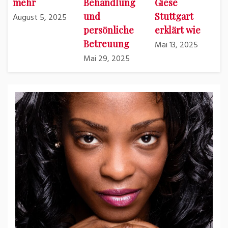
mehr
Behandlung
Giese
und
Stuttgart
August 5, 2025
persönliche
erklärt wie
Betreuung
Mai 13, 2025
Mai 29, 2025