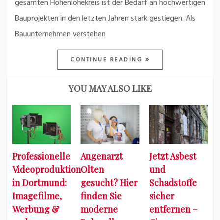
gesamten Hohenlohekreis ist der Bedarf an hochwertigen
Bauprojekten in den letzten Jahren stark gestiegen. Als
Bauunternehmen verstehen
CONTINUE READING
YOU MAY ALSO LIKE
Professionelle
Augenarzt
Jetzt Asbest
Videoproduktion
Olten
und
in Dortmund:
gesucht? Hier
Schadstoffe
Imagefilme,
finden Sie
sicher
Werbung &
moderne
entfernen –