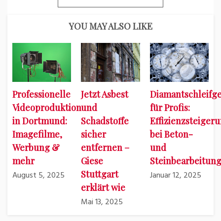
YOU MAY ALSO LIKE
Professionelle
Jetzt Asbest
Diamantschleifge
Videoproduktion
und
für Profis:
in Dortmund:
Schadstoffe
Effizienzsteiger
Imagefilme,
sicher
bei Beton-
Werbung &
entfernen –
und
mehr
Giese
Steinbearbeitun
Stuttgart
August 5, 2025
Januar 12, 2025
erklärt wie
Mai 13, 2025