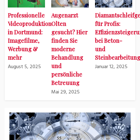
Professionelle
Augenarzt
Diamantschleifge
Videoproduktion
Olten
für Profis:
in Dortmund:
gesucht? Hier
Effizienzsteiger
Imagefilme,
finden Sie
bei Beton-
Werbung &
moderne
und
mehr
Behandlung
Steinbearbeitun
und
August 5, 2025
Januar 12, 2025
persönliche
Betreuung
Mai 29, 2025