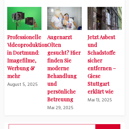
Professionelle
Augenarzt
Jetzt Asbest
Videoproduktion
Olten
und
in Dortmund:
gesucht? Hier
Schadstoffe
Imagefilme,
finden Sie
sicher
Werbung &
moderne
entfernen –
mehr
Behandlung
Giese
und
Stuttgart
August 5, 2025
persönliche
erklärt wie
Betreuung
Mai 13, 2025
Mai 29, 2025
Suchen