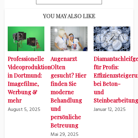
YOU MAY ALSO LIKE
Professionelle
Augenarzt
Diamantschleifge
Videoproduktion
Olten
für Profis:
in Dortmund:
gesucht? Hier
Effizienzsteiger
Imagefilme,
finden Sie
bei Beton-
Werbung &
moderne
und
mehr
Behandlung
Steinbearbeitun
und
August 5, 2025
Januar 12, 2025
persönliche
Betreuung
Mai 29, 2025