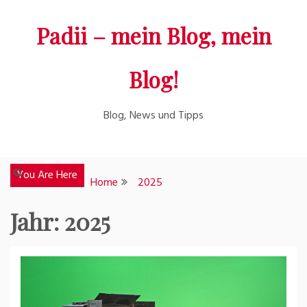
Skip
Padii – mein Blog, mein
to
content
Blog!
Blog, News und Tipps
You Are Here
Home
2025
Jahr:
2025