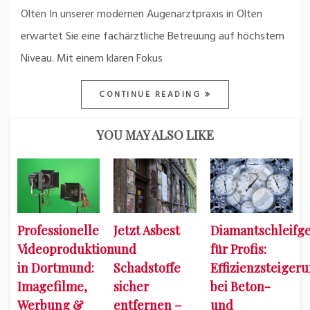
Olten In unserer modernen Augenarztpraxis in Olten
erwartet Sie eine fachärztliche Betreuung auf höchstem
Niveau. Mit einem klaren Fokus
CONTINUE READING
YOU MAY ALSO LIKE
Professionelle
Jetzt Asbest
Diamantschleifge
Videoproduktion
und
für Profis:
in Dortmund:
Schadstoffe
Effizienzsteiger
Imagefilme,
sicher
bei Beton-
Werbung &
entfernen –
und