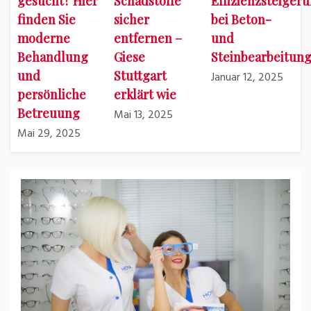
gesucht? Hier
Schadstoffe
Effizienzsteiger
finden Sie
sicher
bei Beton-
moderne
entfernen –
und
Behandlung
Giese
Steinbearbeitun
und
Stuttgart
Januar 12, 2025
persönliche
erklärt wie
Betreuung
Mai 13, 2025
Mai 29, 2025