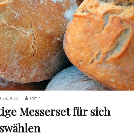
z 29, 2022
admin
tige Messerset für sich
swählen