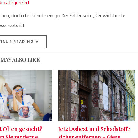
Uncategorized
n, doch das könnte ein großer Fehler sein. „Der wichtigste
ssersets ist
TINUE READING
MAY ALSO LIKE
t Olten gesucht?
Jetzt Asbest und Schadstoffe
en Sie moderne
sicher entfernen – Giese