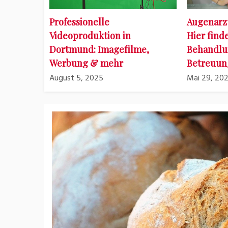
Professionelle
Augenarz
Videoproduktion in
Hier find
Dortmund: Imagefilme,
Behandlu
Werbung & mehr
Betreuun
August 5, 2025
Mai 29, 20