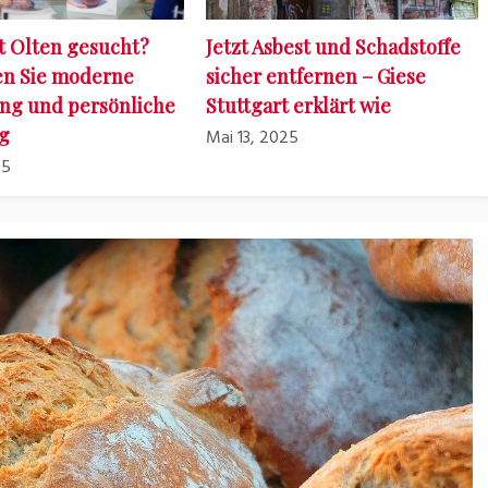
t Olten gesucht?
Jetzt Asbest und Schadstoffe
en Sie moderne
sicher entfernen – Giese
ng und persönliche
Stuttgart erklärt wie
g
Mai 13, 2025
25